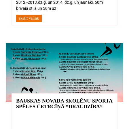
2012.-2013.dz.g. un 2014. dz.g. un jaunāki. 50m
brīvajā stilā un 50m uz
skatīt vairāk
BAUSKAS NOVADA SKOLĒNU SPORTA
SPĒLES ČETRCĪŅĀ “DRAUDZĪBA”