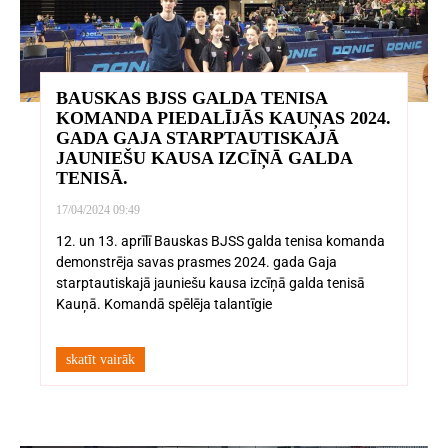
BAUSKAS BJSS GALDA TENISA
KOMANDA PIEDALĪJĀS KAUŅAS 2024.
GADA GAJA STARPTAUTISKAJĀ
JAUNIEŠU KAUSA IZCĪŅĀ GALDA
TENISĀ.
17/04/2024
09:49
12. un 13. aprīlī Bauskas BJSS galda tenisa komanda
demonstrēja savas prasmes 2024. gada Gaja
starptautiskajā jauniešu kausa izcīņā galda tenisā
Kauņā. Komandā spēlēja talantīgie
skatīt vairāk