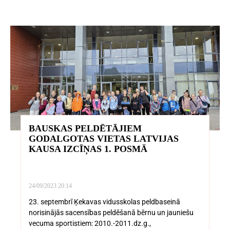
BAUSKAS PELDĒTĀJIEM
GODALGOTAS VIETAS LATVIJAS
KAUSA IZCĪŅAS 1. POSMĀ
24/09/2023
20:14
23. septembrī Ķekavas vidusskolas peldbaseinā
norisinājās sacensības peldēšanā bērnu un jauniešu
vecuma sportistiem: 2010.-2011.dz.g.,