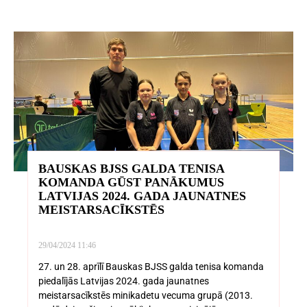
BAUSKAS BJSS GALDA TENISA
KOMANDA GŪST PANĀKUMUS
LATVIJAS 2024. GADA JAUNATNES
MEISTARSACĪKSTĒS
29/04/2024
11:46
27. un 28. aprīlī Bauskas BJSS galda tenisa komanda
piedalījās Latvijas 2024. gada jaunatnes
meistarsacīkstēs minikadetu vecuma grupā (2013.