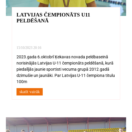
LATVIJAS ČEMPIONĀTS U11
PELDĒŠANĀ
15/10/2023
20:16
2023.gada 6.oktobrī Ķekavas novada peldbaseinā
norisinājās Latvijas U-11 čempionāts peldēšanā, kurā
piedalījās jaunie sportisti vecuma grupā 2012.gadā
dzimušie un jaunāki. Par Latvijas U-11 čempiona titulu
100m
skatīt vairāk