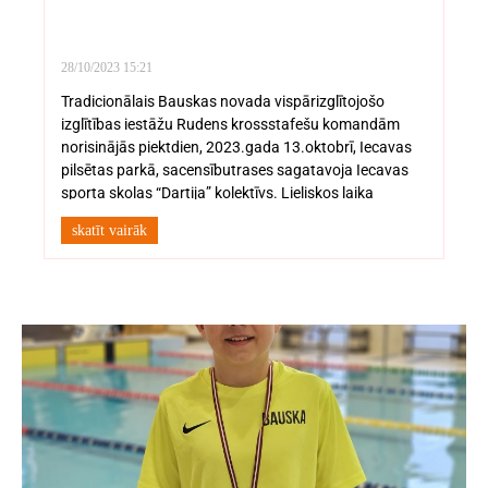
28/10/2023
15:21
Tradicionālais Bauskas novada vispārizglītojošo
izglītības iestāžu Rudens krossstafešu komandām
norisinājās piektdien, 2023.gada 13.oktobrī, Iecavas
pilsētas parkā, sacensībutrases sagatavoja Iecavas
sporta skolas “Dartija” kolektīvs. Lieliskos laika
skatīt vairāk