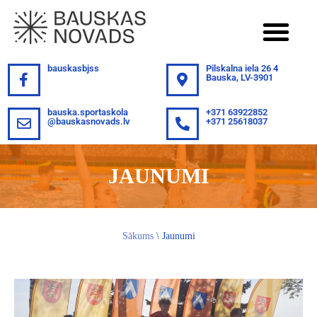
bauskasbjss
Pilskalna iela 26 4
Bauska, LV-3901
bauska.sportaskola
+371 63922852
@bauskasnovads.lv
+371 25618037
JAUNUMI
Sākums
\
Jaunumi