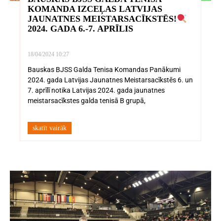
KOMANDA IZCEĻAS LATVIJAS
JAUNATNES MEISTARSACĪKSTĒS!
2024. GADA 6.-7. APRĪLIS
18/04/2024
10:27
Bauskas BJSS Galda Tenisa Komandas Panākumi
2024. gada Latvijas Jaunatnes Meistarsacīkstēs 6. un
7. aprīlī notika Latvijas 2024. gada jaunatnes
meistarsacīkstes galda tenisā B grupā,
skatīt vairāk