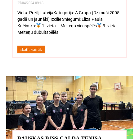
25/04/2024
09:18
Vieta: Preiļi, LatvijaKategorija: A Grupa (Dzimuši 2005.
gadā un jaunāki) Izcilie Sniegumi: Elīza Paula
Kučinska:
1. vieta – Meiteņu vienspēlēs
3. vieta –
Meiteņu dubultspēlēs
skatīt vairāk
BAUSKAS BJSS GALDA TENISA