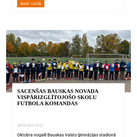
skatīt vairāk
SACENŠAS BAUSKAS NOVADA
VISPĀRIZGLĪTOJOŠO SKOLU
FUTBOLA KOMANDAS
28/10/2023
16:02
Oktobra nogalē Bauskas Valsts ģimnāzijas stadionā