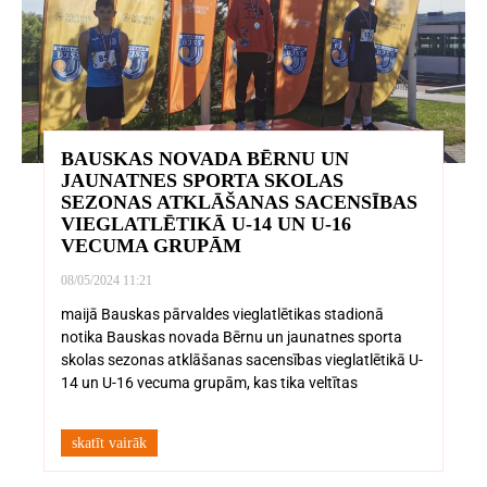
BAUSKAS NOVADA BĒRNU UN
JAUNATNES SPORTA SKOLAS
SEZONAS ATKLĀŠANAS SACENSĪBAS
VIEGLATLĒTIKĀ U-14 UN U-16
VECUMA GRUPĀM
08/05/2024
11:21
maijā Bauskas pārvaldes vieglatlētikas stadionā
notika Bauskas novada Bērnu un jaunatnes sporta
skolas sezonas atklāšanas sacensības vieglatlētikā U-
14 un U-16 vecuma grupām, kas tika veltītas
skatīt vairāk