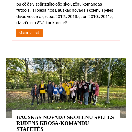
pulcējās vispārizglītojošo skoluzēnu komandas
futbolā, lai piedalītos Bauskas novada skolēnu spēlēs
divās vecuma grupās2012./2013.g. un 2010./2011.g
dz. zēniem.Sīvā konkurencē
skatīt vairāk
BAUSKAS NOVADA SKOLĒNU SPĒLES
RUDENS KROSĀ-KOMANDU
STAFETĒS