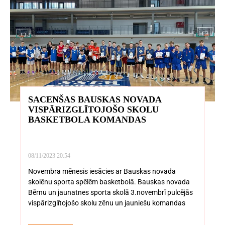
SACENŠAS BAUSKAS NOVADA
VISPĀRIZGLĪTOJOŠO SKOLU
BASKETBOLA KOMANDAS
08/11/2023
20:54
Novembra mēnesis iesācies ar Bauskas novada
skolēnu sporta spēlēm basketbolā. Bauskas novada
Bērnu un jaunatnes sporta skolā 3.novembrī pulcējās
vispārizglītojošo skolu zēnu un jauniešu komandas