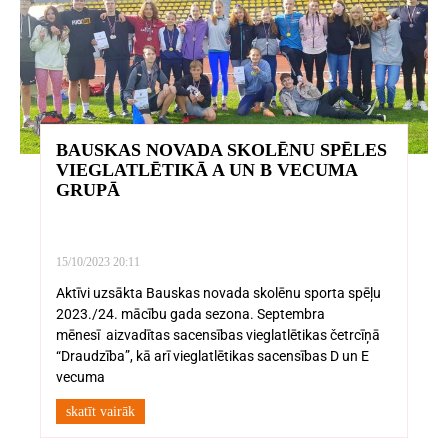
BAUSKAS NOVADA SKOLĒNU SPĒLES
VIEGLATLĒTIKĀ A UN B VECUMA
GRUPĀ
15/10/2023
20:11
Aktīvi uzsākta Bauskas novada skolēnu sporta spēļu
2023./24. mācību gada sezona. Septembra
mēnesī aizvadītas sacensības vieglatlētikas četrcīņā
“Draudzība”, kā arī vieglatlētikas sacensības D un E
vecuma
skatīt vairāk