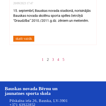
20/09/2023
17:47
15. septembrī, Bauskas novada stadionā, norisinājās
Bauskas novada skolēnu sporta spēles četrcīņā
“Draudzība” 2010./2011.g.dz. zēniem un meitenēm.
skatīt vairāk
1
2
3
4
5
Bauskas novada Bērnu un
jaunatnes sporta skola
Pilskalna iela 26, Bauska, LV-3901
+371 63922852