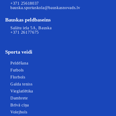
+371 25618037
bauska.sportaskola@bauskasnovads.lv
Bauskas peldbaseins
Salātu iela 5A, Bauska
+371 26177675
Sporta veidi
Peldēšana
Futbols
Florbols
Galda teniss
Vieglatlētika
Dambrete
Brīvā cīņa
Volejbols