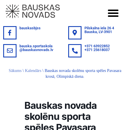
bauskasbjss
Pilskalna iela 26 4
Bauska, LV-3901
bauska.sportaskola
+371 63922852
@bauskasnovads.lv
+371 25618037
Sākums
\
Kalendārs
\
Bauskas novada skolēnu sporta spēles Pavasara
krosā, Olimpiskā diena.
Bauskas novada
skolēnu sporta
spēles Pavasara