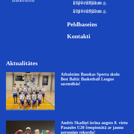
Basketbols
2020./2021.m.g. kopvērtējums
2019./2020.m.g. kopvērtējums
Peldbaseins
Kontakti
Aktualitātes
Atbalstām Bauskas Sporta skolu
Best Baltic Basketball League
sacensībās!
Andris Skadiņš izcīna augsto 8. vietu
Pasaules U20 čempionātā ar jaunu
personīgo rekordu!