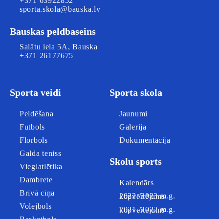
+371 63922852
sporta.skola@bauska.lv
Bauskas peldbaseins
Salātu iela 5A, Bauska
+371 26177675
Sporta veidi
Sporta skola
Peldēšana
Jaunumi
Futbols
Galerija
Florbols
Dokumentācija
Galda teniss
Skolu sports
Vieglatlētika
Dambrete
Kalendārs
Brīvā cīņa
2022./2023.m.g. kopvērtējums
Volejbols
2021./2022.m.g. kopvērtējums