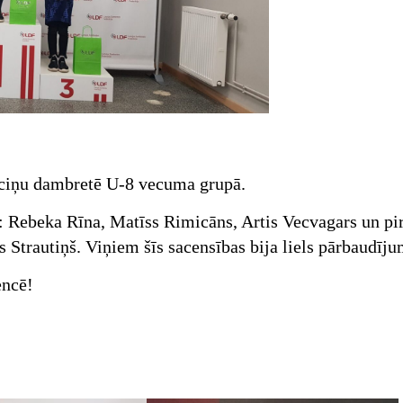
auciņu dambretē U-8 vecuma grupā.
 : Rebeka Rīna, Matīss Rimicāns, Artis Vecvagars un p
s Strautiņš. Viņiem šīs sacensības bija liels pārbaudīju
encē!
!