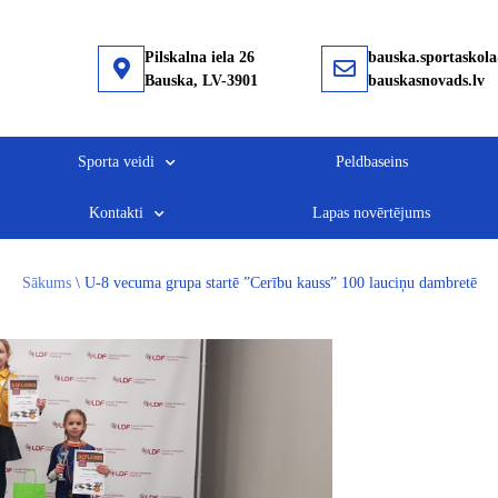
Pilskalna iela 26
bauska.sportaskol
Bauska, LV-3901
bauskasnovads.lv
Sporta veidi
Peldbaseins
Kontakti
Lapas novērtējums
Sākums
\
U-8 vecuma grupa startē ”Cerību kauss” 100 lauciņu dambretē