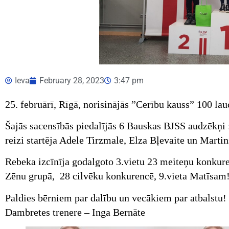
Ieva
February 28, 2023
3:47 pm
25. februārī, Rīgā, norisinājās ”Cerību kauss” 100 l
Šajās sacensībās piedalījās 6 Bauskas BJSS audzēkņi
reizi startēja Adele Tirzmale, Elza Bļevaite un Martin
Rebeka izcīnīja godalgoto 3.vietu 23 meiteņu konkur
Zēnu grupā, 28 cilvēku konkurencē, 9.vieta Matīsam
Paldies bērniem par dalību un vecākiem par atbalstu!
Dambretes trenere – Inga Bernāte