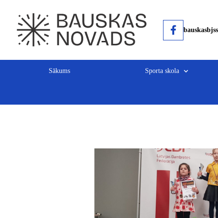
bauskasbjss
Sākums
Sporta skola