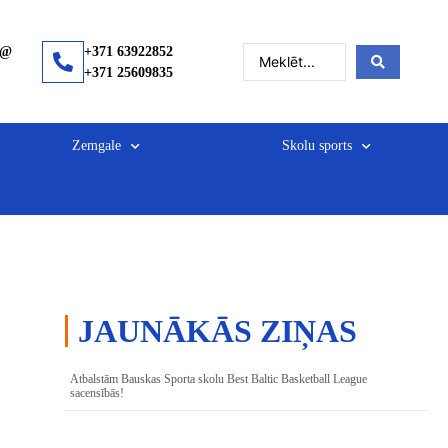
a@
+371 63922852
+371 25609835
Zemgale
Skolu sports
JAUNĀKĀS ZIŅAS
Atbalstām Bauskas Sporta skolu Best Baltic Basketball League
sacensībās!