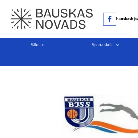
bauskasbjss
Sākums
Sporta skola