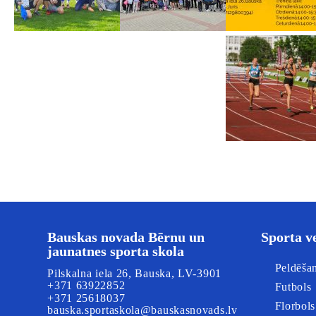
Bauskas novada Bērnu un
Sporta v
jaunatnes sporta skola
Peldēša
Pilskalna iela 26, Bauska, LV-3901
+371 63922852
Futbols
+371 25618037
Florbols
bauska.sportaskola@bauskasnovads.lv