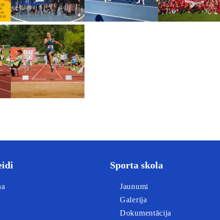
eidi
Sporta skola
na
Jaunumi
Galerija
Dokumentācija