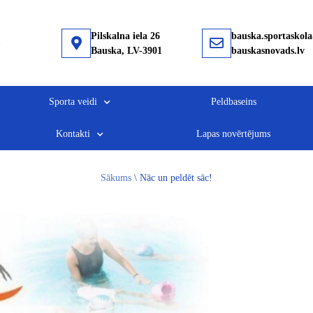
Pilskalna iela 26
bauska.sportaskol
Bauska, LV-3901
bauskasnovads.lv
Sporta veidi
Peldbaseins
Kontakti
Lapas novērtējums
Sākums
\
Nāc un peldēt sāc!