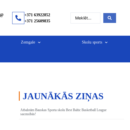
a@
+371 63922852
+371 25609835
Zemgale
Skolu sports
JAUNĀKĀS ZIŅAS
Atbalstām Bauskas Sporta skolu Best Baltic Basketball League
sacensībās!