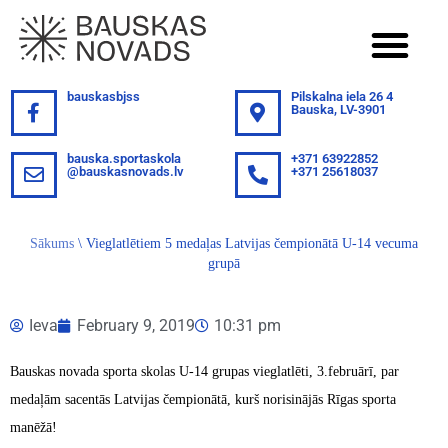
bauskasbjss
Pilskalna iela 26 4
Bauska, LV-3901
bauska.sportaskola
+371 63922852
@bauskasnovads.lv
+371 25618037
Sākums
\
Vieglatlētiem 5 medaļas Latvijas čempionātā U-14 vecuma
grupā
Ieva
February 9, 2019
10:31 pm
Bauskas novada sporta
skolas U-14 grupas vieglatlēti, 3.februārī, par
medaļām sacentās Latvijas čempionātā, kurš norisinājās Rīgas
sporta
manēžā!