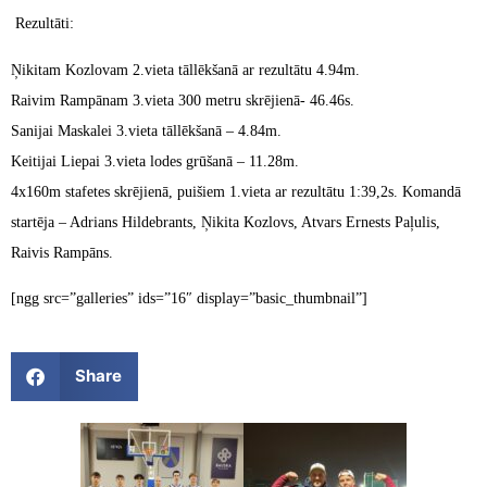
Rezultāti:
Ņikitam Kozlovam 2.vieta tāllēkšanā ar rezultātu 4.94m.
Raivim Rampānam 3.vieta 300 metru skrējienā- 46.46s.
Sanijai Maskalei 3.vieta tāllēkšanā – 4.84m.
Keitijai Liepai 3.vieta lodes grūšanā – 11.28m.
4x160m stafetes skrējienā, puišiem 1.vieta ar rezultātu 1:39,2s. Komandā
startēja – Adrians Hildebrants, Ņikita Kozlovs, Atvars Ernests Paļulis,
Raivis Rampāns.
[ngg src=”galleries” ids=”16″ display=”basic_thumbnail”]
Share