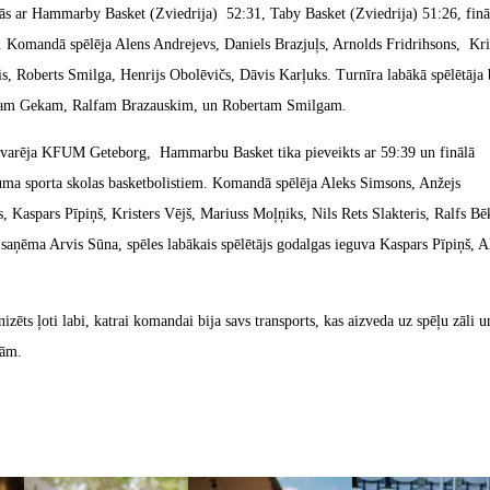
jās ar Hammarby Basket (Zviedrija) 52:31, Taby Basket (Zviedrija) 51:26, finā
5. Komandā spēlēja Alens Andrejevs, Daniels Brazjuļs, Arnolds Fridrihsons, Kri
, Roberts Smilga, Henrijs Obolēvičs, Dāvis Karļuks. Turnīra labākā spēlētāja 
duardam Gekam, Ralfam Brazauskim, un Robertam Smilgam.
 uzvarēja KFUM Geteborg, Hammarbu Basket tika pieveikts ar 59:39 un finālā
ukuma sporta skolas basketbolistiem. Komandā spēlēja Aleks Simsons, Anžejs
 Kaspars Pīpiņš, Kristers Vējš, Mariuss Moļņiks, Nils Rets Slakteris, Ralfs Bē
 saņēma Arvis Sūna, spēles labākais spēlētājs godalgas ieguva Kaspars Pīpiņš, A
ts ļoti labi, katrai komandai bija savs transports, kas aizveda uz spēļu zāli u
bām.