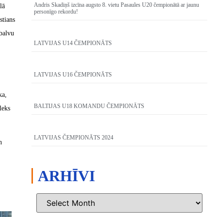
Andris Skadiņš izcīna augsto 8. vietu Pasaules U20 čempionātā ar jaunu
lā
personīgo rekordu!
stians
balvu
LATVIJAS U14 ČEMPIONĀTS
LATVIJAS U16 ČEMPIONĀTS
ka,
BALTIJAS U18 KOMANDU ČEMPIONĀTS
leks
LATVIJAS ČEMPIONĀTS 2024
n
ARHĪVI