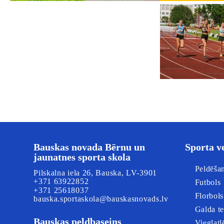
Bauskas novada Bērnu un
Sporta v
jaunatnes sporta skola
Peldēša
Pilskalna iela 26, Bauska, LV-3901
+371 63922852
Futbols
+371 25618037
Florbols
bauska.sportaskola@bauskasnovads.lv
Galda te
Bauskas peldbaseins
Vieglatl