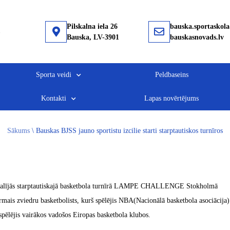
Pilskalna iela 26
bauska.sportaskol
Bauska, LV-3901
bauskasnovads.lv
Sporta veidi
Peldbaseins
Kontakti
Lapas novērtējums
Sākums
\
Bauskas BJSS jauno sportistu izcilie starti starptautiskos turnīros
piedalījās starptautiskajā basketbola turnīrā LAMPE CHALLENGE Stokholmā
rmais zviedru basketbolists, kurš spēlējis NBA(Nacionālā basketbola asociācija)
 spēlējis vairākos vadošos Eiropas basketbola klubos.