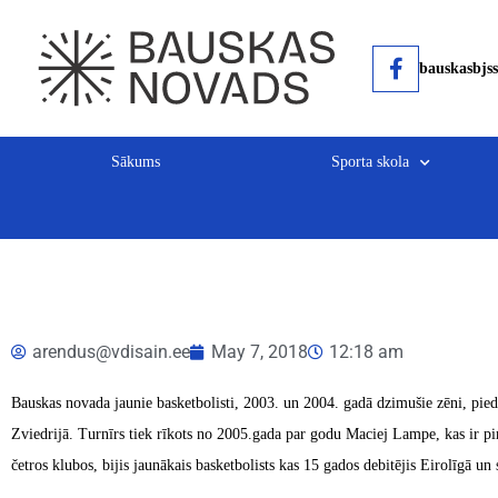
bauskasbjss
Sākums
Sporta skola
arendus@vdisain.ee
May 7, 2018
12:18 am
Bauskas novada jaunie basketbolisti, 2003. un 2004. gadā dzimušie zēni, 
Zviedrijā. Turnīrs tiek rīkots no 2005.gada par godu Maciej Lampe, kas ir pi
četros klubos, bijis jaunākais basketbolists kas 15 gados debitējis Eirolīgā un