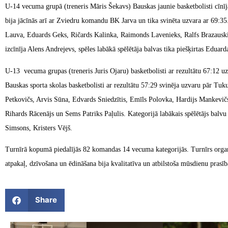
U-14 vecuma grupā (treneris Māris Šekavs) Bauskas jaunie basketbolisti cīnī
bija jācīnās arī ar Zviedru komandu BK Jarva un tika svinēta uzvara ar 69:3
Lauva, Eduards Geks, Ričards Kalinka, Raimonds Lavenieks, Ralfs Brazauskis
izcīnīja Alens Andrejevs, spēles labākā spēlētāja balvas tika piešķirtas E
U-13 vecuma grupas (treneris Juris Ojaru) basketbolisti ar rezultātu 67:12
Bauskas sporta skolas basketbolisti ar rezultātu 57:29 svinēja uzvaru pār T
Petkovičs, Arvis Sūna, Edvards Sniedzītis, Emīls Polovka, Hardijs Mankevičs,
Rihards Rācenājs un Sems Patriks Paļulis. Kategorijā labākais spēlētājs balvu
Simsons, Kristers Vējš.
Turnīrā kopumā piedalījās 82 komandas 14 vecuma kategorijās. Turnīrs organizē
atpakaļ, dzīvošana un ēdināšana bija kvalitatīva un atbilstoša mūsdienu prasī
Share