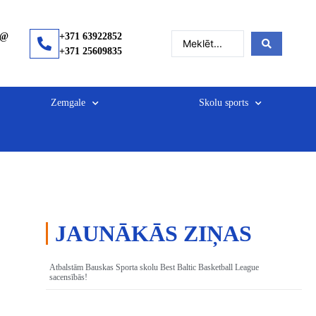
a@
+371 63922852
+371 25609835
Zemgale
Skolu sports
JAUNĀKĀS ZIŅAS
Atbalstām Bauskas Sporta skolu Best Baltic Basketball League
sacensībās!