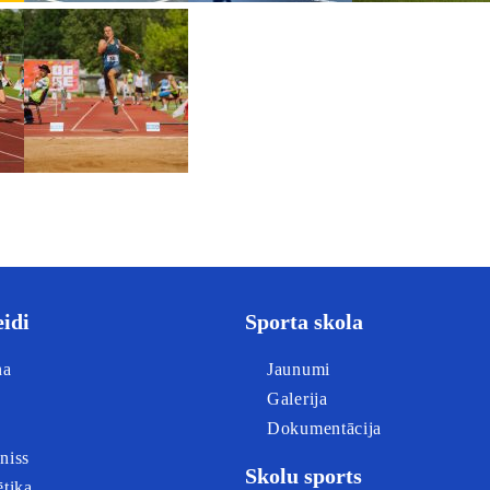
eidi
Sporta skola
na
Jaunumi
Galerija
Dokumentācija
niss
Skolu sports
ētika